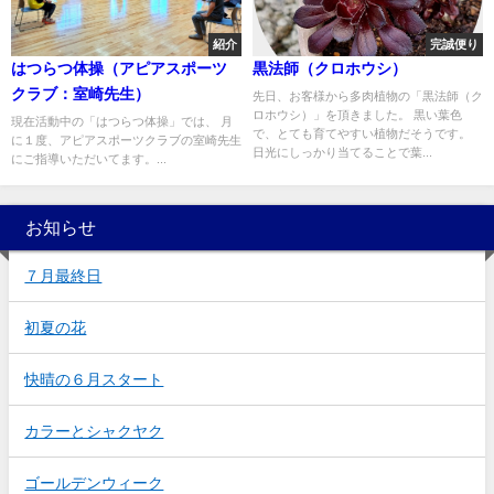
紹介
完誠便り
はつらつ体操（アピアスポーツ
黒法師（クロホウシ）
クラブ：室崎先生）
先日、お客様から多肉植物の「黒法師（ク
ロホウシ）」を頂きました。 黒い葉色
現在活動中の「はつらつ体操」では、 月
で、とても育てやすい植物だそうです。
に１度、アピアスポーツクラブの室崎先生
日光にしっかり当てることで葉...
にご指導いただいてます。...
お知らせ
７月最終日
初夏の花
快晴の６月スタート
カラーとシャクヤク
ゴールデンウィーク