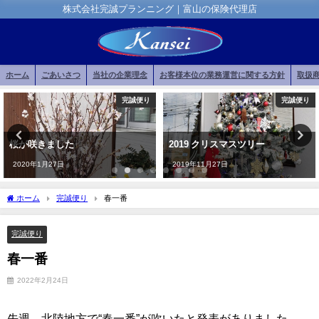
株式会社完誠プランニング｜富山の保険代理店
ホーム
ごあいさつ
当社の企業理念
お客様本位の業務運営に関する方針
取扱
完誠便り
完誠便り
桜が咲きました
2019 クリスマスツリー
2020年1月27日
2019年11月27日
ホーム
完誠便り
春一番
完誠便り
春一番
2022年2月24日
先週、北陸地方で“春一番”が吹いたと発表がありました。