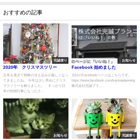
おすすめの記事
完誠便り
お知らせ
2020年 クリスマスツリー
Facebook 始めました
立冬を過ぎて朝晩の冷え込みが厳しくなっ
当社のFacebookページはこちらです。
てきましたね。 今年は少し早めにクリス
https://www.facebook.com/kanseiplanning
マスツリーを飾りました。 すっかり日
株式会社完誠プラ...
本の恒例行事になったク...
お知らせ
完誠便り