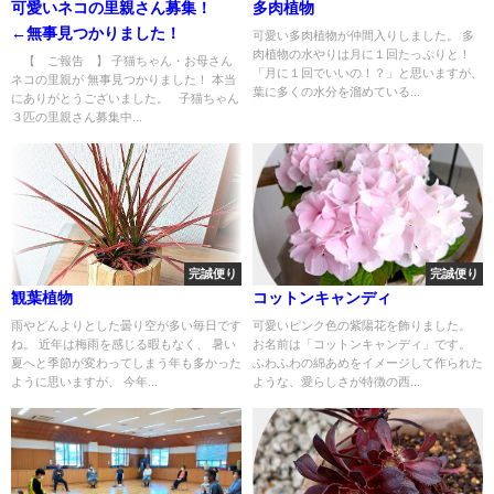
可愛いネコの里親さん募集！
多肉植物
←無事見つかりました！
可愛い多肉植物が仲間入りしました。 多
肉植物の水やりは月に１回たっぷりと！
【 ご報告 】 子猫ちゃん・お母さん
「月に１回でいいの！？」と思いますが、
ネコの里親が 無事見つかりました！ 本当
葉に多くの水分を溜めている...
にありがとうございました。 子猫ちゃん
３匹の里親さん募集中...
完誠便り
完誠便り
観葉植物
コットンキャンディ
雨やどんよりとした曇り空が多い毎日です
可愛いピンク色の紫陽花を飾りました。
ね。 近年は梅雨を感じる暇もなく、 暑い
お名前は「コットンキャンディ」です。
夏へと季節が変わってしまう年も多かった
ふわふわの綿あめをイメージして作られた
ように思いますが、 今年...
ような、愛らしさが特徴の西...