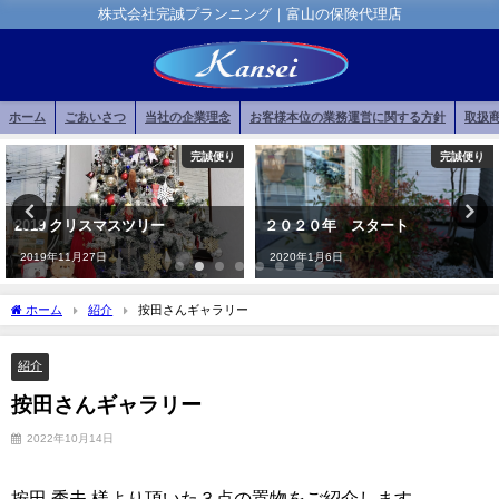
株式会社完誠プランニング｜富山の保険代理店
ホーム
ごあいさつ
当社の企業理念
お客様本位の業務運営に関する方針
取扱
完誠便り
完誠便り
2019 クリスマスツリー
２０２０年 スタート
2019年11月27日
2020年1月6日
ホーム
紹介
按田さんギャラリー
紹介
按田さんギャラリー
2022年10月14日
按田 秀夫 様より頂いた３点の置物をご紹介します。