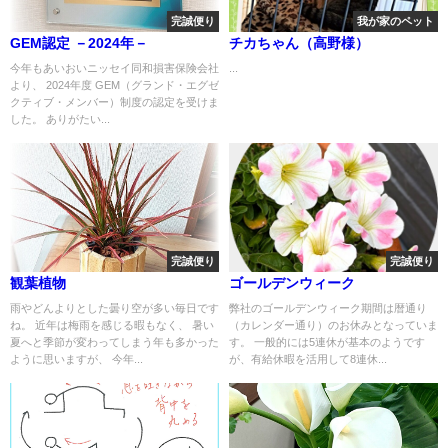
完誠便り
我が家のペット
GEM認定 －2024年－
チカちゃん（高野様）
今年もあいおいニッセイ同和損害保険会社
...
より、 2024年度 GEM（グランド・エグゼ
クティブ・メンバー）制度の認定を受けま
した。 ありがたい...
完誠便り
完誠便り
観葉植物
ゴールデンウィーク
雨やどんよりとした曇り空が多い毎日です
弊社のゴールデンウィーク期間は暦通り
ね。 近年は梅雨を感じる暇もなく、 暑い
（カレンダー通り）のお休みとなっていま
夏へと季節が変わってしまう年も多かった
す。 一般的には5連休が基本のようです
ように思いますが、 今年...
が、有給休暇を活用して8連休...