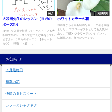
紹介
完誠便り
大和田先生のレッスン（ヨガの
ホワイトカラーの花
ポーズ①）
お客様から今年も綺麗なカラーの花を頂き
ました。 フラワーギフトとしても人気が
はつらつ体操で指導してくださっている大
あり、 花束やフラワーアレンジメント、
和田先生のレッスンではこんな事をしてい
結婚祝い等、様々なシーンで...
ますよ☆ 〈 ヨガのポーズ 〉 【キャット
カウ】 呼吸（内臓） ...
お知らせ
７月最終日
初夏の花
快晴の６月スタート
カラーとシャクヤク