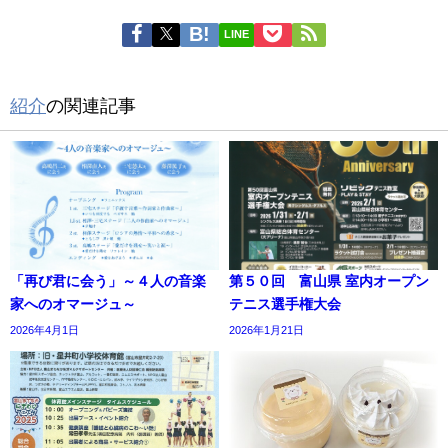
LINE
紹介
の関連記事
「再び君に会う」～４人の音楽
第５０回 富山県 室内オープン
家へのオマージュ～
テニス選手権大会
2026年4月1日
2026年1月21日