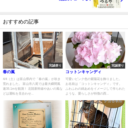
おすすめの記事
完誠便り
完誠便り
春の嵐
コットンキャンディ
4/4（土）は富山県内で「春の嵐」が吹き
可愛いピンク色の紫陽花を飾りました。
荒れました。 富山市八尾では最大瞬間風
お名前は「コットンキャンディ」です。
速35.1mを観測！ 北陸新幹線やあいの風な
ふわふわの綿あめをイメージして作られた
どは運転を見合わせ...
ような、愛らしさが特徴の西...