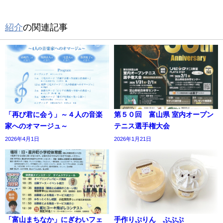
紹介
の関連記事
「再び君に会う」～４人の音楽
第５０回 富山県 室内オープン
家へのオマージュ～
テニス選手権大会
2026年4月1日
2026年1月21日
「富山まちなか」にぎわいフェ
手作りぷりん ぷぷぷ