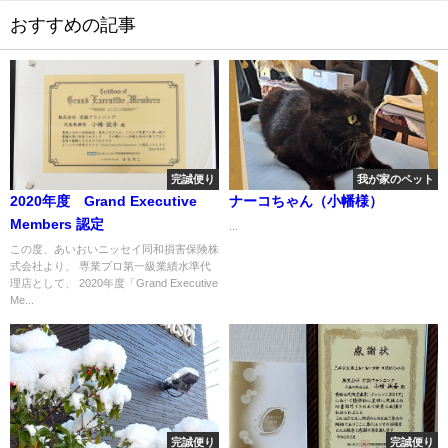
おすすめの記事
完誠便り
我が家のペット
2020年度 Grand Executive
ナーコちゃん（小幡様）
Members 認定
...
この度、あいおいニッセイ同和損害保険株
式会社より、 専業プロ第一級業績水準代
理店として、 2020年度「Grand Executive
Me...
完誠便り
完誠便り