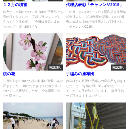
１２月の積雪
代理店表彰「チャレンジ2019」
昨夜から今朝にかけて富山市の平野部でも
この度、あいおいニッセイ同和損害保険株
雪が積もりました。 完誠プランニングも
式会社より、 2019年度の活動において優
うっすらと雪化粧。 今日は天気もよか
秀な成績を収めた代理店として評価され、
ったので、雪も解けてな...
「チャレンジ2019...
完誠便り
完誠便り
桃の花
手編みの座布団
３月中旬頃に頂いた桃の枝木に可愛い花が
お客様から可愛い手編みの座布団を頂きま
咲きました。 頂いたときはまだ蕾が沢山
した。 かごを編む様に組み合わさってい
ついている状態でしたが、 今は満開です
て、とても手が込んでいます。 毎日使わ
ᐠ(∗ᵔᗜᵔ∗)ᐟ ...
せて頂きます！ ありが...