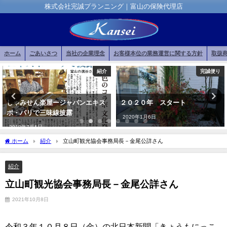
株式会社完誠プランニング｜富山の保険代理店
ホーム
ごあいさつ
当社の企業理念
お客様本位の業務運営に関する方針
取扱
紹介
完誠便り
しゃみせん楽屋ージャパンエキス
２０２０年 スタート
ポ・パリで三味線披露
2020年1月6日
2018年7月5日
ホーム
紹介
立山町観光協会事務局長－金尾公詳さん
紹介
立山町観光協会事務局長－金尾公詳さん
2021年10月8日
令和３
年１０月８日（金）の北日本新聞「きょうもにっこ