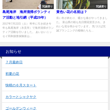
完誠便り
完誠便り
島尾海岸 海岸清掃ボランティ
黄色い花の名前は？
ア活動と地引網（平成29年）
長い冬が終わり、暖かな春がやってきまし
た。 富山県の桜も先日開花宣言され、き
2017年7月22日（土） 昨年に引き続き今
れいな花を咲かせています。 気づけば完
年も島尾海岸（氷見市）で海岸清掃ボラン
誠プランニングの植物たちも...
ティア活動を行いました。 あいおいニッ
セイ同和損害保険富山...
お知らせ
７月最終日
初夏の花
快晴の６月スタート
カラーとシャクヤク
ゴールデンウィーク