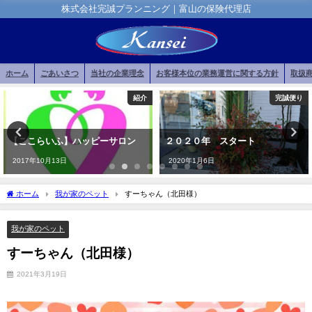
株式会社完誠プランニング｜富山の保険代理店
ホーム
ごあいさつ
当社の企業理念
お客様本位の業務運営に関する方針
取扱
紹介
完誠便り
【ここらいふ】ハッピーサロン
２０２０年 スタート
2017年10月13日
2020年1月6日
ホーム
我が家のペット
すーちゃん（北田様）
我が家のペット
すーちゃん（北田様）
2021年3月19日