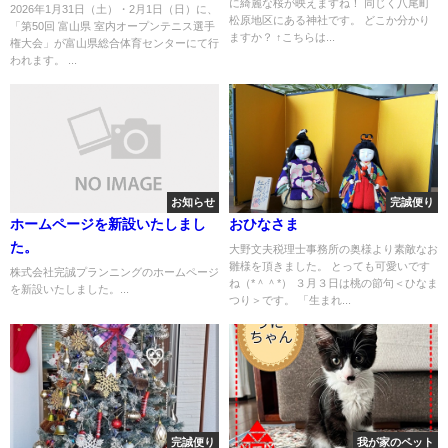
に綺麗な桜が映えますね！ 同じく八尾町
2026年1月31日（土）・2月1日（日）に、
松原地区にある神社です。 どこか分かり
「第50回 富山県 室内オープンテニス選手
ますか？ ↑こちらは...
権大会」が富山県総合体育センターにて行
われます。 ...
お知らせ
完誠便り
ホームページを新設いたしまし
おひなさま
た。
大野文夫税理士事務所の奥様より素敵なお
雛様を頂きました。 とっても可愛いです
株式会社完誠プランニングのホームページ
ね（*＾＾*） ３月３日は桃の節句＜ひなま
を新設いたしました。...
つり＞です。 「生まれ...
完誠便り
我が家のペット