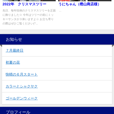
2022年 クリスマスツリー
うにちゃん（樫山商店様）
先日、毎年恒例のクリスマスツリーを正面
...
に飾りました☆ 今年はツリーの前にミッ
キーサンタが３体いますよ☆ お立ち寄り
の際はぜひご覧ください(^...
お知らせ
７月最終日
初夏の花
快晴の６月スタート
カラーとシャクヤク
ゴールデンウィーク
プロフィール