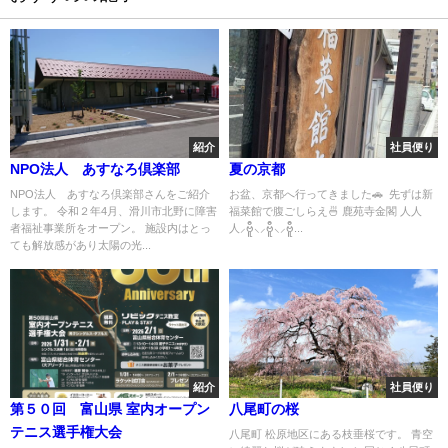
紹介
社員便り
NPO法人 あすなろ倶楽部
夏の京都
NPO法人 あすなろ倶楽部さんをご紹介
お盆、京都へ行ってきました🚗 先ずは新
します。 令和２年4月、滑川市北野に障害
福菜館で腹ごしらえ🍜 鹿苑寺金閣 人人
者福祉事業所をオープン。 施設内はとっ
人⸝ဗီူ⸜⸝ဗီူ⸜⸝ဗီူ...
ても解放感があり太陽の光...
紹介
社員便り
第５０回 富山県 室内オープン
八尾町の桜
テニス選手権大会
八尾町 松原地区にある枝垂桜です。 青空