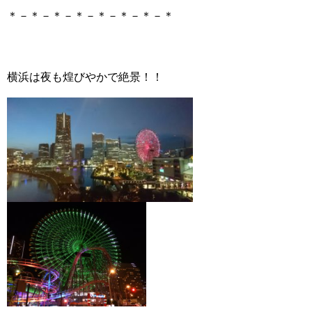
＊－＊－＊－＊－＊－＊－＊－＊
横浜は夜も煌びやかで絶景！！