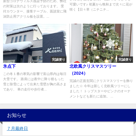
新型コロナウィルス感染予防のため、弊社
可愛いです♪ 初夏から晩秋まで次々に花が
の対策は次のように行っております。 受
咲く【日々草（ニチニチ...
付カウンター、接客テーブル、面談室に飛
沫防止用アクリル板を設置。...
完誠便り
完誠便り
氷点下
北欧風クリスマスツリー
（2024）
この冬１番の寒気の影響で富山県内は毎日
大雪です。 路肩には夜中に降り積もった
完誠の正面玄関にクリスマスツリーを飾り
雪と除雪によって出来た雪壁が胸の高さま
ました☆ 今年は新しく北欧風ツリーにし
であり、 車の走行や歩行者...
ました！ トップスターやピンクのオーナ
メントなども新たに追加。 ...
お知らせ
７月最終日