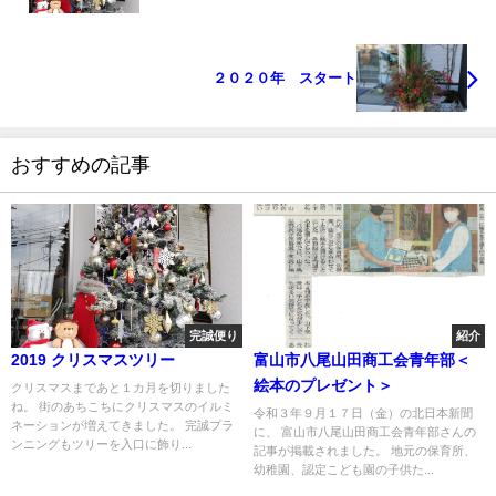
２０２０年 スタート
おすすめの記事
完誠便り
紹介
2019 クリスマスツリー
富山市八尾山田商工会青年部＜
絵本のプレゼント＞
クリスマスまであと１カ月を切りました
ね。 街のあちこちにクリスマスのイルミ
令和３年９月１７日（金）の北日本新聞
ネーションが増えてきました。 完誠プラ
に、 富山市八尾山田商工会青年部さんの
ンニングもツリーを入口に飾り...
記事が掲載されました。 地元の保育所、
幼稚園、認定こども園の子供た...