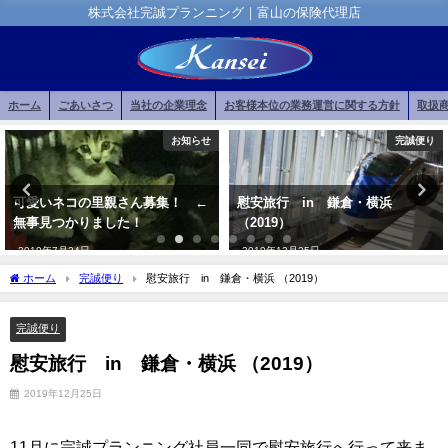
株式会社完誠プランニング｜富山の保険代理店
ホーム
ごあいさつ
当社の企業理念
お客様本位の業務運営に関する方針
取扱
お知らせ
完誠便り
可愛いネコの里親さん募集！ ←
慰安旅行 in 鎌倉・横浜
無事見つかりました！
（2019）
2019年7月24日
2019年12月25日
ホーム
完誠便り
慰安旅行 in 鎌倉・横浜 （2019）
完誠便り
慰安旅行 in 鎌倉・横浜 （2019）
2019年12月25日
11月に完誠プランニング社員一同で慰安旅行へ行って来ま