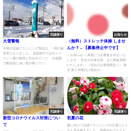
完誠便り
お知らせ
大雪警報
（無料）ストレッチ体操 しませ
んか？←【募集停止中です】
今朝の完誠プランニング周辺は、一面の銀
世界となりました。 北陸地方では今シー
＜お知らせ＞ 満員につき募集を停止いた
ズン一番の積雪と言われていて、 広範囲
します。 空きが出来次第、また募集再開
で断続的に強い雪が降ってい...
いたします。 《当社のお客様限定！》 毎
月 第２木曜日に軽めの...
完誠便り
完誠便り
新型コロナウイルス対策につい
初夏の花
て
夏に向けて完誠プランニングの正面にたく
さん花を植えました。 色鮮やかでとても