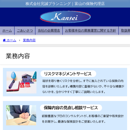
株式会社完誠プランニング｜富山の保険代理店
ホーム
ごあいさつ
当社の企業理念
お客様本位の業務運営に関する方針
取扱
ホーム
業務内容
業務内容