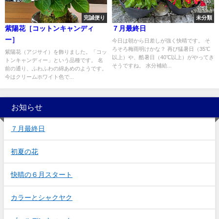
完誠便り
未分類
紫陽花［コットンキャンディ
７月最終日
ー］
今日は朝から日差しが強く快晴です。 そ
ろそろ梅雨明けかな？ 再び猛暑日（35℃
紫陽花（アジサイ）を飾りました。「コッ
以上）や、酷暑日（40℃以上）がやってき
トンキャンディー」という品種です。 名
そうですね。 水分補給...
前の通り、ふわふわの綿あめのようです。
今はクリームホワイト色で...
お知らせ
７月最終日
初夏の花
快晴の６月スタート
カラーとシャクヤク