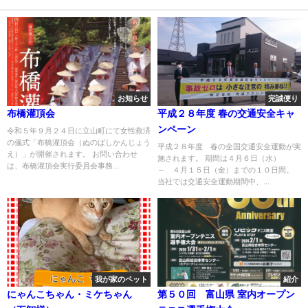
お知らせ
完誠便り
布橋灌頂会
平成２８年度 春の交通安全キャ
ンペーン
令和５年９月２４日に立山町にて女性救済
の儀式「布橋灌頂会（ぬのばしかんじょう
平成２８年度 春の全国交通安全運動が実
え）」が開催されます。 お問い合わせ
施されます。 期間は４月６日（水）
は、布橋灌頂会実行委員会事務...
～ ４月１５日（金）までの１０日間。
当社では交通安全運動期間中、...
我が家のペット
紹介
にゃんこちゃん・ミケちゃん
第５０回 富山県 室内オープン