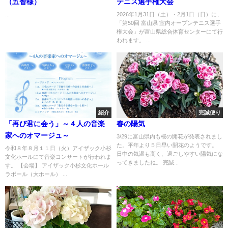
（五智様）
テニス選手権大会
...
2026年1月31日（土）・2月1日（日）に、
「第50回 富山県 室内オープンテニス選手
権大会」が富山県総合体育センターにて行
われます。 ...
紹介
完誠便り
「再び君に会う」～４人の音楽
春の陽気
家へのオマージュ～
3/29に富山県内も桜の開花が発表されまし
た。平年より５日早い開花のようです。
令和８年８月１１日（火）アイザック小杉
日中の気温も高く、過ごしやすい陽気にな
文化ホールにて音楽コンサートが行われま
ってきましたね。 完誠...
す。 【会場】 アイザック小杉文化ホール
ラポール（大ホール） ...