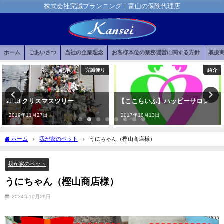
株式会社完誠プランニング｜富山の保険代理店
ホーム
ごあいさつ
当社の企業理念
お客様本位の業務運営に関する方針
取扱
完誠便り
紹介
2019 クリスマスツリー
【ここらいふ】ハッピーサロン
2019年11月27日
2017年10月13日
ホーム
我が家のペット
うにちゃん（樫山商店様）
我が家のペット
うにちゃん（樫山商店様）
2024年10月29日