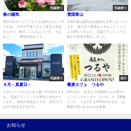
完誠便り
完誠便り
春の陽気
雪国富山
青空が広がっていてとても気持ちのいい日
今朝の富山県内は記録的な大雪となってい
ですね。 今日の予報では２５度まで気温
ます。 富山市で積雪は６８センチ！ たっ
が上がり「夏日」になるようです。 ちな
ぷり積もりました。 完誠プランニングも
みに・・・ 最高気温が３５...
朝から除雪作業をしました...
完誠便り
紹介
９月－真夏日－
蕎麦カフェ つるや
９月に入ってもまだまだ暑い日が続きます
NPO法人 あすなろ倶楽部さんが滑川シ
ね。 完誠プランニングも青空に包まれて
ョッピングセンター「エール」に 【蕎麦
います。 現在の気温は３３℃。 炎天下で
カフェ つるや】をOPENされます。 お
は汗が噴き出す程です。 ...
蕎麦が食べれるのはお食事...
お知らせ