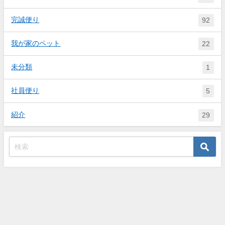
完誠便り
92
我が家のペット
22
未分類
1
社員便り
5
紹介
29