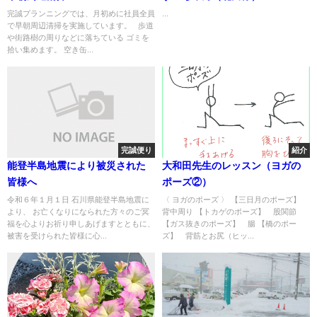
完誠プランニングでは、月初めに社員全員
...
で早朝周辺清掃を実施しています。 歩道
や街路樹の周りなどに落ちている ゴミを
拾い集めます。 空き缶...
完誠便り
紹介
能登半島地震により被災された
大和田先生のレッスン（ヨガの
皆様へ
ポーズ②）
令和６年１月１日 石川県能登半島地震に
〈 ヨガのポーズ 〉 【三日月のポーズ】
より、 お亡くなりになられた方々のご冥
背中周り 【トカゲのポーズ】 股関節
福を心よりお祈り申しあげますとともに、
【ガス抜きのポーズ】 腸 【橋のポー
被害を受けられた皆様に心...
ズ】 背筋とお尻（ヒッ...