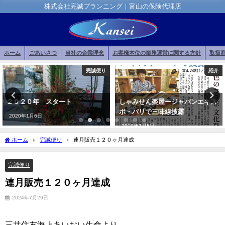
株式会社完誠プランニング｜富山の保険代理店
ホーム
ごあいさつ
当社の企業理念
お客様本位の業務運営に関する方針
取扱
完誠便り
紹介
２０２０年 スタート
しゃみせん楽屋ージャパンエキス
ポ・パリで三味線披露
2020年1月6日
2018年7月5日
ホーム
完誠便り
連月販売１２０ヶ月達成
完誠便り
連月販売１２０ヶ月達成
2024年7月29日
三井住友海上あいおい生命より、